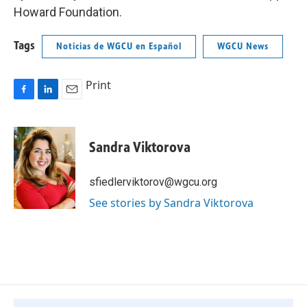
Howard Foundation.
Tags
Noticias de WGCU en Español
WGCU News
Print
F
L
E
a
i
m
c
n
a
e
k
i
Sandra Viktorova
b
e
l
o
d
o
I
sfiedlerviktorov@wgcu.org
k
n
See stories by Sandra Viktorova